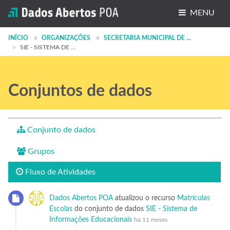
MENU
Conjuntos de dados
INÍCIO
ORGANIZAÇÕES
SECRETARIA MUNICIPAL DE ...
SIE - SISTEMA DE ...
Organizações
Grupos
Conjuntos de dados
Sobre
Conjunto de dados
Grupos
Fluxo de Atividades
Dados Abertos POA
atualizou o recurso
Matrículas
Escolas
do conjunto de dados
SIE - Sistema de
Informações Educacionais
há 11 meses