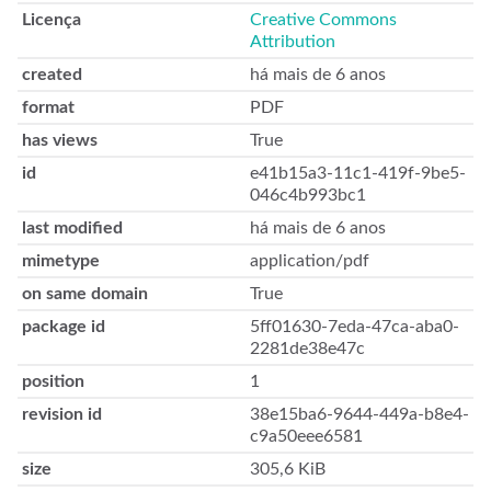
Licença
Creative Commons
Attribution
created
há mais de 6 anos
format
PDF
has views
True
id
e41b15a3-11c1-419f-9be5-
046c4b993bc1
last modified
há mais de 6 anos
mimetype
application/pdf
on same domain
True
package id
5ff01630-7eda-47ca-aba0-
2281de38e47c
position
1
revision id
38e15ba6-9644-449a-b8e4-
c9a50eee6581
size
305,6 KiB