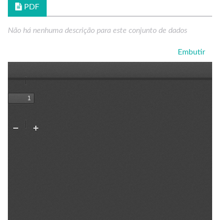
PDF
Não há nenhuma descrição para este conjunto de dados
Embutir