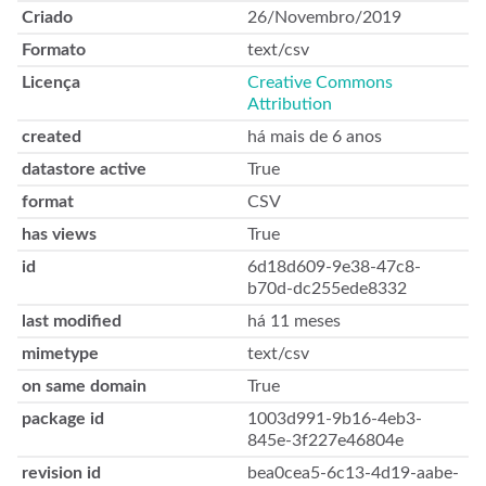
Criado
26/Novembro/2019
Formato
text/csv
Licença
Creative Commons
Attribution
created
há mais de 6 anos
datastore active
True
format
CSV
has views
True
id
6d18d609-9e38-47c8-
b70d-dc255ede8332
last modified
há 11 meses
mimetype
text/csv
on same domain
True
package id
1003d991-9b16-4eb3-
845e-3f227e46804e
revision id
bea0cea5-6c13-4d19-aabe-