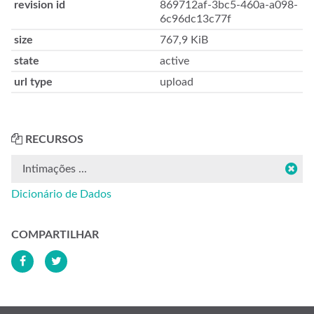
revision id
869712af-3bc5-460a-a098-
6c96dc13c77f
size
767,9 KiB
state
active
url type
upload
RECURSOS
Intimações ...
Dicionário de Dados
COMPARTILHAR