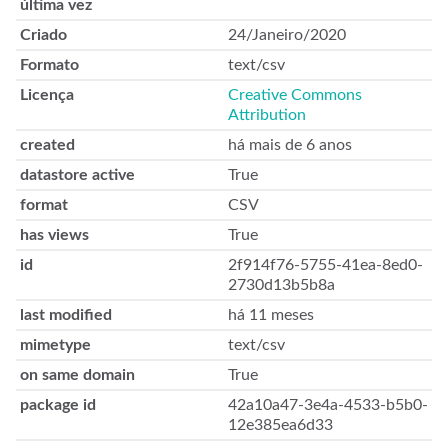
última vez
Criado
24/Janeiro/2020
Formato
text/csv
Licença
Creative Commons
Attribution
created
há mais de 6 anos
datastore active
True
format
CSV
has views
True
id
2f914f76-5755-41ea-8ed0-
2730d13b5b8a
last modified
há 11 meses
mimetype
text/csv
on same domain
True
package id
42a10a47-3e4a-4533-b5b0-
12e385ea6d33