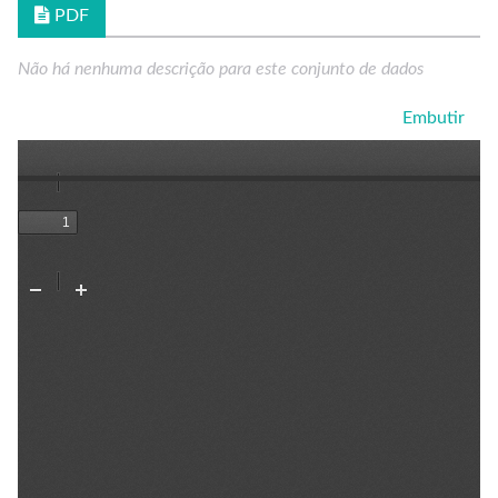
PDF
Não há nenhuma descrição para este conjunto de dados
Embutir