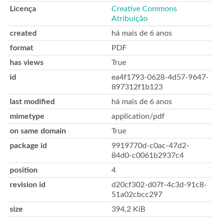
Licença
Creative Commons
Atribuição
created
há mais de 6 anos
format
PDF
has views
True
id
ea4f1793-0628-4d57-9647-
897312f1b123
last modified
há mais de 6 anos
mimetype
application/pdf
on same domain
True
package id
9919770d-c0ac-47d2-
84d0-c0061b2937c4
position
4
revision id
d20cf302-d07f-4c3d-91c8-
51a02cbcc297
size
394,2 KiB