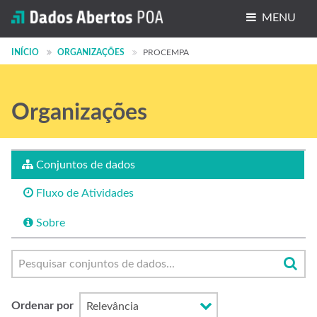
MENU
Conjuntos de dados
INÍCIO
ORGANIZAÇÕES
PROCEMPA
Organizações
Organizações
Grupos
Sobre
Conjuntos de dados
Fluxo de Atividades
Sobre
Ordenar por