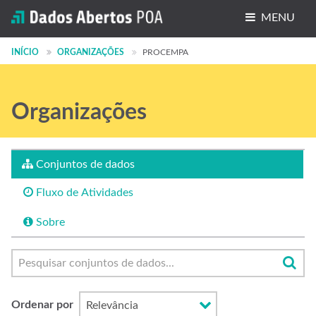
MENU
Conjuntos de dados
INÍCIO
ORGANIZAÇÕES
PROCEMPA
Organizações
Organizações
Grupos
Sobre
Conjuntos de dados
Fluxo de Atividades
Sobre
Ordenar por