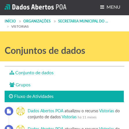
MENU
Conjuntos de dados
INÍCIO
ORGANIZAÇÕES
SECRETARIA MUNICIPAL DO ...
VISTORIAS
Organizações
Grupos
Conjuntos de dados
Sobre
Conjunto de dados
Grupos
Fluxo de Atividades
Dados Abertos POA
atualizou o recurso
Vistorias
do
conjunto de dados
Vistorias
há 11 meses