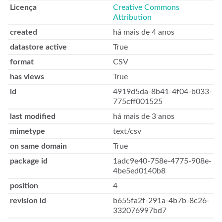
Licença
Creative Commons
Attribution
created
há mais de 4 anos
datastore active
True
format
CSV
has views
True
id
4919d5da-8b41-4f04-b033-
775cff001525
last modified
há mais de 3 anos
mimetype
text/csv
on same domain
True
package id
1adc9e40-758e-4775-908e-
4be5ed0140b8
position
4
revision id
b655fa2f-291a-4b7b-8c26-
332076997bd7