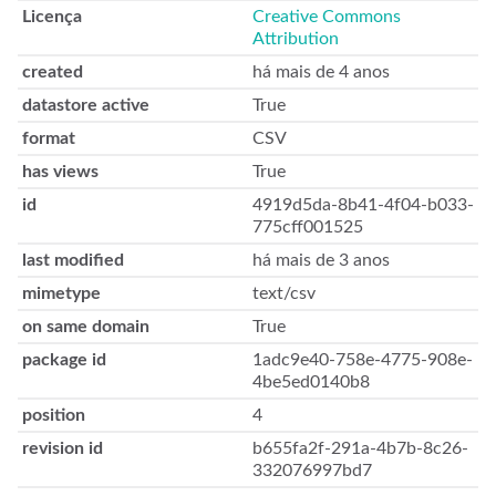
Licença
Creative Commons
Attribution
created
há mais de 4 anos
datastore active
True
format
CSV
has views
True
id
4919d5da-8b41-4f04-b033-
775cff001525
last modified
há mais de 3 anos
mimetype
text/csv
on same domain
True
package id
1adc9e40-758e-4775-908e-
4be5ed0140b8
position
4
revision id
b655fa2f-291a-4b7b-8c26-
332076997bd7