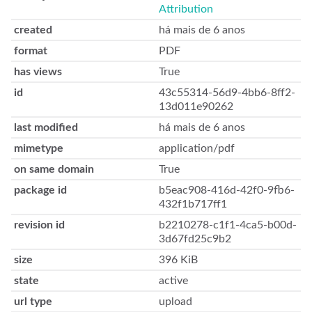
Attribution
created
há mais de 6 anos
format
PDF
has views
True
id
43c55314-56d9-4bb6-8ff2-
13d011e90262
last modified
há mais de 6 anos
mimetype
application/pdf
on same domain
True
package id
b5eac908-416d-42f0-9fb6-
432f1b717ff1
revision id
b2210278-c1f1-4ca5-b00d-
3d67fd25c9b2
size
396 KiB
state
active
url type
upload