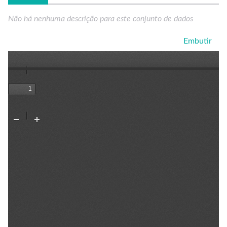
Não há nenhuma descrição para este conjunto de dados
Embutir