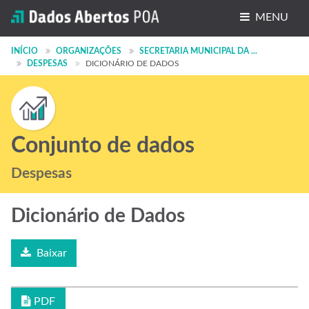
MENU
Conjuntos de dados
INÍCIO
ORGANIZAÇÕES
SECRETARIA MUNICIPAL DA ...
DESPESAS
DICIONÁRIO DE DADOS
Organizações
Grupos
Sobre
Conjunto de dados
Despesas
Dicionário de Dados
Baixar
PDF