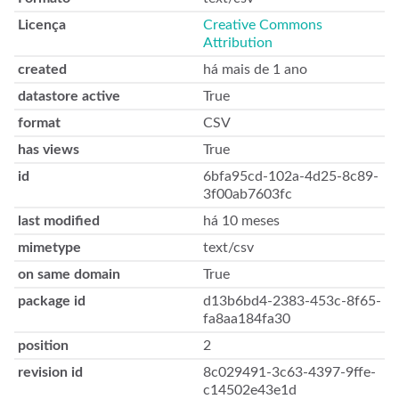
Licença
Creative Commons
Attribution
created
há mais de 1 ano
datastore active
True
format
CSV
has views
True
id
6bfa95cd-102a-4d25-8c89-
3f00ab7603fc
last modified
há 10 meses
mimetype
text/csv
on same domain
True
package id
d13b6bd4-2383-453c-8f65-
fa8aa184fa30
position
2
revision id
8c029491-3c63-4397-9ffe-
c14502e43e1d