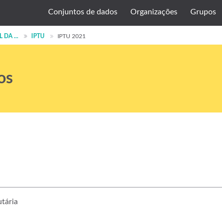
Conjuntos de dados
Organizações
Grupos
DA ...
IPTU
IPTU 2021
os
utária