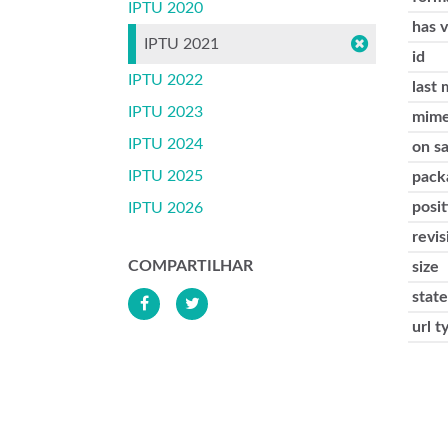
IPTU 2020
has 
IPTU 2021
id
IPTU 2022
last 
IPTU 2023
mime
IPTU 2024
on s
IPTU 2025
pack
posit
IPTU 2026
revis
COMPARTILHAR
size
state
url t