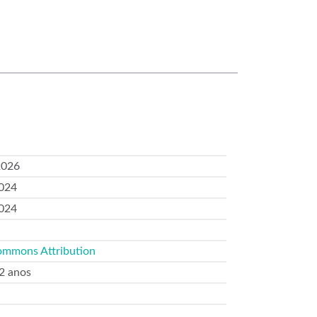
2026
024
024
ommons Attribution
 2 anos