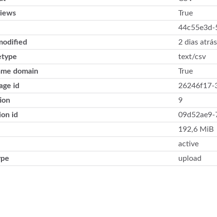
views
True
44c55e3d-
modified
2 dias atrás
type
text/csv
ame domain
True
age id
26246f17-
ion
9
ion id
09d52ae9-
192,6 MiB
active
ype
upload