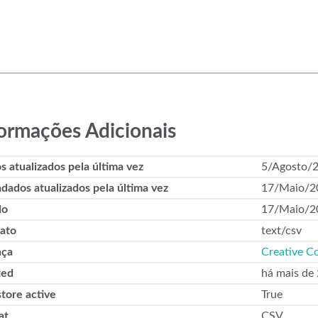
ormações Adicionais
s atualizados pela última vez
5/Agosto/
dados atualizados pela última vez
17/Maio/2
do
17/Maio/2
ato
text/csv
nça
Creative C
ted
há mais de
tore active
True
at
CSV