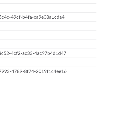
5c4c-49cf-b4fa-ca9e08a1cda4
3c52-4cf2-ac33-4ac97b4d1d47
7993-4789-8f74-2019f1c4ee16