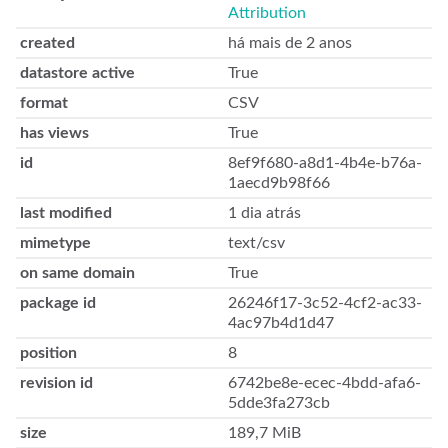
Attribution
created
há mais de 2 anos
datastore active
True
format
CSV
has views
True
id
8ef9f680-a8d1-4b4e-b76a-
1aecd9b98f66
last modified
1 dia atrás
mimetype
text/csv
on same domain
True
package id
26246f17-3c52-4cf2-ac33-
4ac97b4d1d47
position
8
revision id
6742be8e-ecec-4bdd-afa6-
5dde3fa273cb
size
189,7 MiB