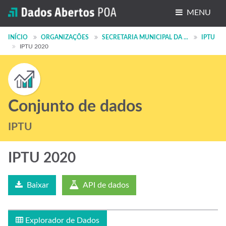
MENU
Conjuntos de dados
INÍCIO
ORGANIZAÇÕES
SECRETARIA MUNICIPAL DA ...
IPTU
IPTU 2020
Organizações
Grupos
Sobre
Conjunto de dados
IPTU
IPTU 2020
Baixar
API de dados
Explorador de Dados