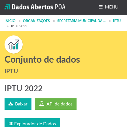
MENU
Conjuntos de dados
INÍCIO
ORGANIZAÇÕES
SECRETARIA MUNICIPAL DA ...
IPTU
IPTU 2022
Organizações
Grupos
Sobre
Conjunto de dados
IPTU
IPTU 2022
Baixar
API de dados
Explorador de Dados