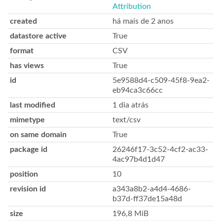
Attribution
created
há mais de 2 anos
datastore active
True
format
CSV
has views
True
id
5e9588d4-c509-45f8-9ea2-
eb94ca3c66cc
last modified
1 dia atrás
mimetype
text/csv
on same domain
True
package id
26246f17-3c52-4cf2-ac33-
4ac97b4d1d47
position
10
revision id
a343a8b2-a4d4-4686-
b37d-ff37de15a48d
size
196,8 MiB