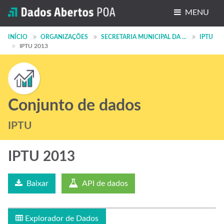
MENU
Conjuntos de dados
INÍCIO
ORGANIZAÇÕES
SECRETARIA MUNICIPAL DA ...
IPTU
IPTU 2013
Organizações
Grupos
Sobre
Conjunto de dados
IPTU
IPTU 2013
Baixar
API de dados
Explorador de Dados