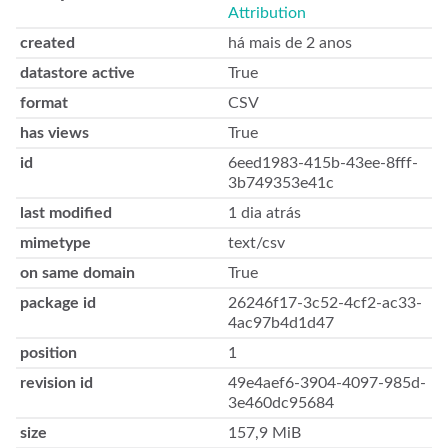
Attribution
created
há mais de 2 anos
datastore active
True
format
CSV
has views
True
id
6eed1983-415b-43ee-8fff-
3b749353e41c
last modified
1 dia atrás
mimetype
text/csv
on same domain
True
package id
26246f17-3c52-4cf2-ac33-
4ac97b4d1d47
position
1
revision id
49e4aef6-3904-4097-985d-
3e460dc95684
size
157,9 MiB