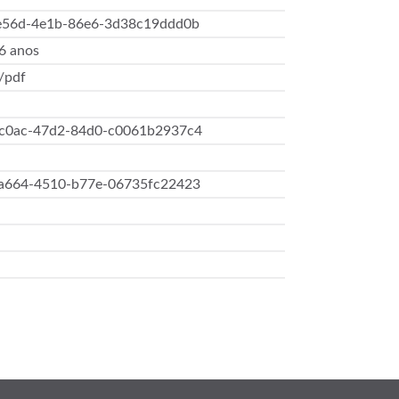
e56d-4e1b-86e6-3d38c19ddd0b
 6 anos
/pdf
c0ac-47d2-84d0-c0061b2937c4
a664-4510-b77e-06735fc22423