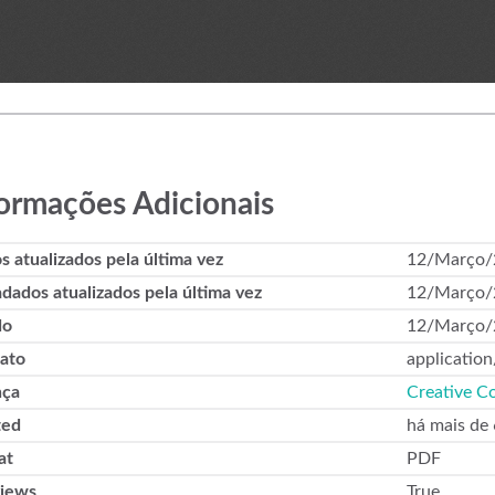
ormações Adicionais
s atualizados pela última vez
12/Março/
dados atualizados pela última vez
12/Março/
do
12/Março/
ato
application
nça
Creative C
ted
há mais de
at
PDF
views
True