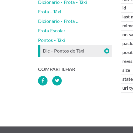
Dicionário - Frota - Táxi
id
Frota - Táxi
last 
Dicionário - Frota ...
mime
Frota Escolar
on s
Pontos - Táxi
pack
Dic - Pontos de Táxi
posit
revis
COMPARTILHAR
size
state
url t