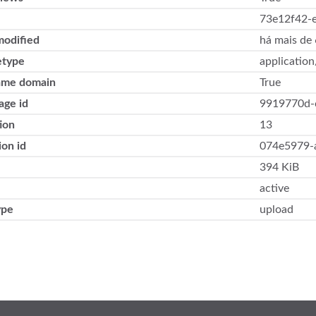
73e12f42-
modified
há mais de
type
application
ame domain
True
age id
9919770d-
ion
13
ion id
074e5979-
394 KiB
active
ype
upload