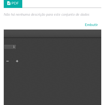
PDF
Não há nenhuma descrição para este conjunto de dados
Embutir