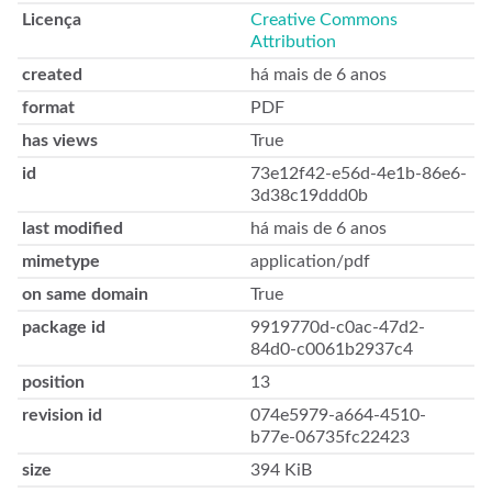
Licença
Creative Commons
Attribution
created
há mais de 6 anos
format
PDF
has views
True
id
73e12f42-e56d-4e1b-86e6-
3d38c19ddd0b
last modified
há mais de 6 anos
mimetype
application/pdf
on same domain
True
package id
9919770d-c0ac-47d2-
84d0-c0061b2937c4
position
13
revision id
074e5979-a664-4510-
b77e-06735fc22423
size
394 KiB