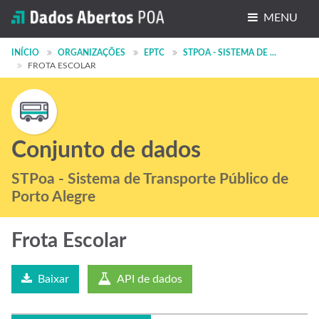
MENU
Conjuntos de dados
INÍCIO
ORGANIZAÇÕES
EPTC
STPOA - SISTEMA DE ...
FROTA ESCOLAR
Organizações
Grupos
Sobre
Conjunto de dados
STPoa - Sistema de Transporte Público de
Porto Alegre
Frota Escolar
Baixar
API de dados