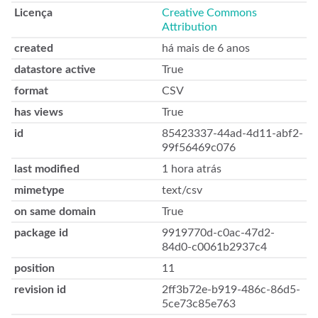
Licença
Creative Commons
Attribution
created
há mais de 6 anos
datastore active
True
format
CSV
has views
True
id
85423337-44ad-4d11-abf2-
99f56469c076
last modified
1 hora atrás
mimetype
text/csv
on same domain
True
package id
9919770d-c0ac-47d2-
84d0-c0061b2937c4
position
11
revision id
2ff3b72e-b919-486c-86d5-
5ce73c85e763