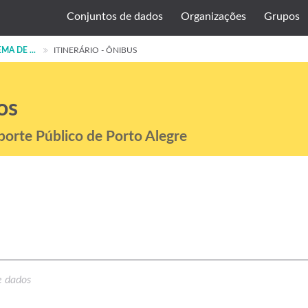
Conjuntos de dados
Organizações
Grupos
MA DE ...
ITINERÁRIO - ÔNIBUS
os
porte Público de Porto Alegre
e dados