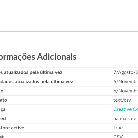
ormações Adicionais
s atualizados pela última vez
7/Agosto/
dados atualizados pela última vez
6/Novembr
do
6/Novembr
ato
text/csv
nça
Creative C
ted
há mais de
tore active
True
at
CSV