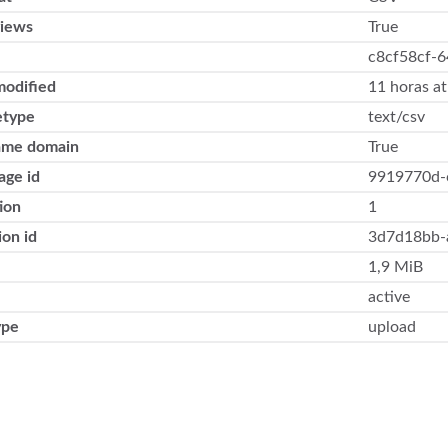
views
True
c8cf58cf-
modified
11 horas at
type
text/csv
ame domain
True
age id
9919770d-
ion
1
ion id
3d7d18bb-
1,9 MiB
active
ype
upload