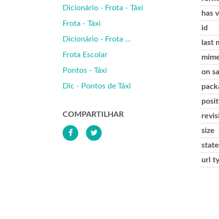
Dicionário - Frota - Táxi
has 
Frota - Táxi
id
Dicionário - Frota ...
last 
Frota Escolar
mime
Pontos - Táxi
on s
Dic - Pontos de Táxi
pack
posit
COMPARTILHAR
revis
size
state
url t