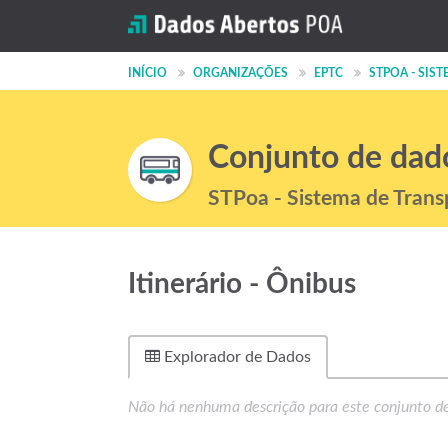
INÍCIO
ORGANIZAÇÕES
EPTC
STPOA - SISTE
Conjunto de dad
STPoa - Sistema de Trans
Itinerário - Ônibus
Explorador de Dados
Não há nenhuma descrição para este conjunto d