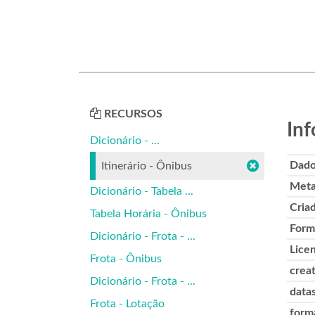
RECURSOS
Inf
Dicionário - ...
Dado
Itinerário - Ônibus
Meta
Dicionário - Tabela ...
Cria
Tabela Horária - Ônibus
Form
Dicionário - Frota - ...
Lice
Frota - Ônibus
crea
Dicionário - Frota - ...
datas
Frota - Lotação
form