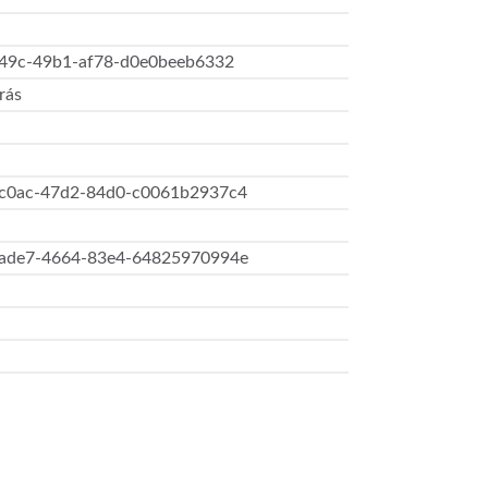
649c-49b1-af78-d0e0beeb6332
rás
c0ac-47d2-84d0-c0061b2937c4
ade7-4664-83e4-64825970994e